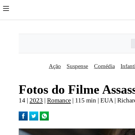
';
';
';
Ação
Suspense
Comédia
Infant
Fotos do Filme Assas
14 |
2023
|
Romance
| 115 min | EUA | Richar