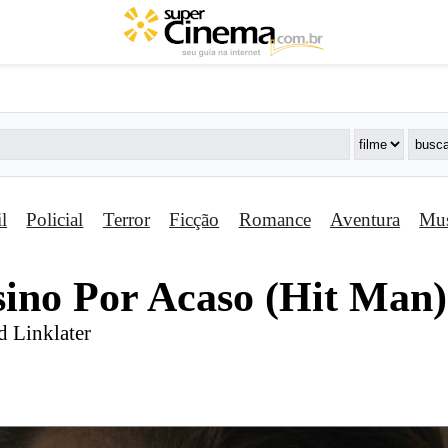
il
Policial
Terror
Ficção
Romance
Aventura
Mus
sino Por Acaso (Hit Man)
d Linklater