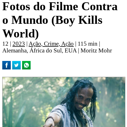
Fotos do Filme Contra
o Mundo (Boy Kills
World)
12 |
2023
|
Ação, Crime, Ação
| 115 min |
Alemanha, África do Sul, EUA | Moritz Mohr