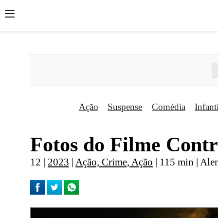
';
';
';
Ação
Suspense
Comédia
Infant
Fotos do Filme Cont
12 |
2023
|
Ação, Crime, Ação
| 115 min | Al