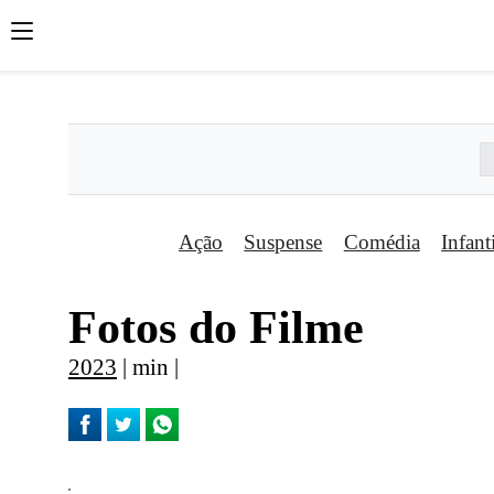
';
';
';
Ação
Suspense
Comédia
Infant
Fotos do Filme
2023
| min |