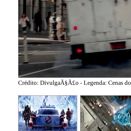
Crédito: DivulgaÃ§Ã£o - Legenda: Cenas do 