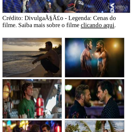
Crédito: DivulgaÃ§Ã£o - Legenda: Cenas do
filme. Saiba mais sobre o filme
clicando aqui
.