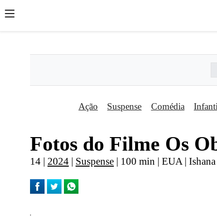
';
';
';
Ação
Suspense
Comédia
Infant
Fotos do Filme Os O
14 |
2024
|
Suspense
| 100 min | EUA | Ishan