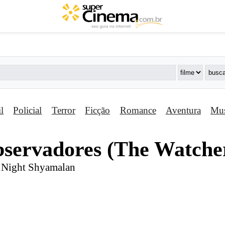
il
Policial
Terror
Ficção
Romance
Aventura
Mus
bservadores (The Watche
a Night Shyamalan