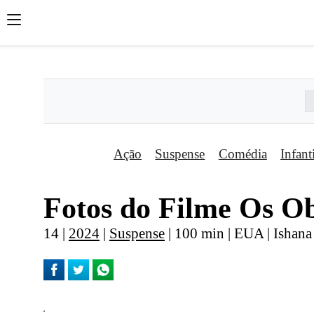
';
';
';
Ação
Suspense
Comédia
Infant
Fotos do Filme Os O
14 |
2024
|
Suspense
| 100 min | EUA | Ishan