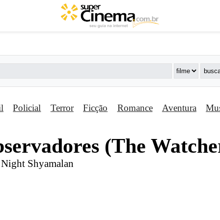
il
Policial
Terror
Ficção
Romance
Aventura
Mus
bservadores (The Watche
a Night Shyamalan