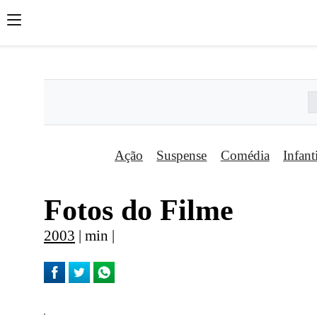
';
';
';
Ação
Suspense
Comédia
Infant
Fotos do Filme
2003
| min |