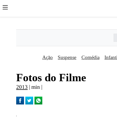
';
';
';
Ação
Suspense
Comédia
Infant
Fotos do Filme
2013
| min |