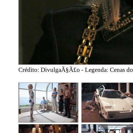
Crédito: DivulgaÃ§Ã£o - Legenda: Cenas do 