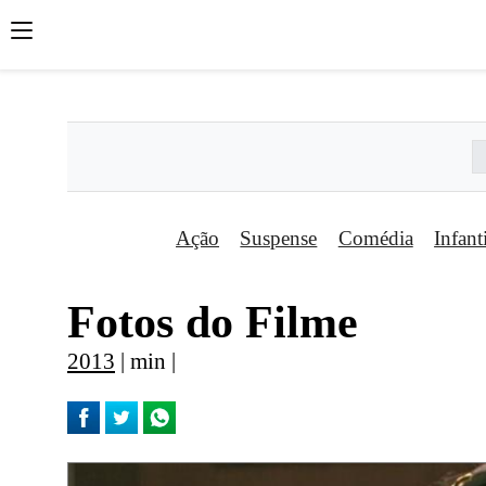
';
';
';
Ação
Suspense
Comédia
Infant
Fotos do Filme
2013
| min |