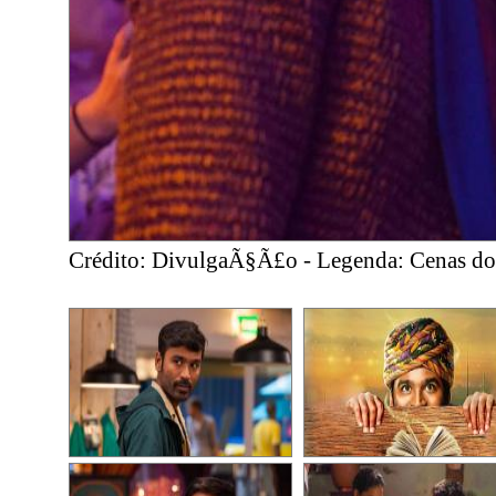
Crédito: DivulgaÃ§Ã£o - Legenda: Cenas do 