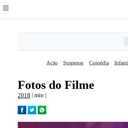
';
';
';
Ação
Suspense
Comédia
Infant
Fotos do Filme
2018
| min |