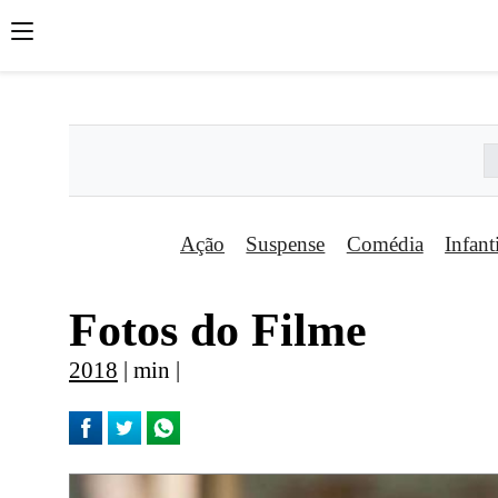
';
';
';
Ação
Suspense
Comédia
Infant
Fotos do Filme
2018
| min |