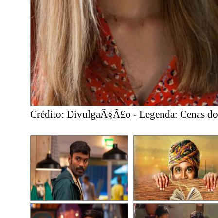
Crédito: DivulgaÃ§Ã£o - Legenda: Cenas do 