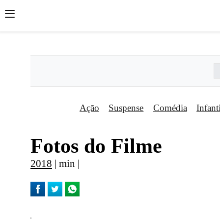
';
';
';
Ação
Suspense
Comédia
Infant
Fotos do Filme
2018
| min |