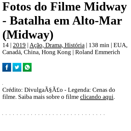
Fotos do Filme Midway
- Batalha em Alto-Mar
(Midway)
14 |
2019
|
Ação, Drama, História
| 138 min | EUA,
Canadá, China, Hong Kong | Roland Emmerich
Crédito: DivulgaÃ§Ã£o - Legenda: Cenas do
filme. Saiba mais sobre o filme
clicando aqui
.