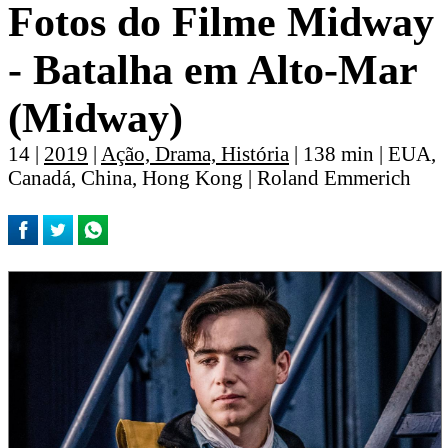
Fotos do Filme Midway
- Batalha em Alto-Mar
(Midway)
14 |
2019
|
Ação, Drama, História
| 138 min | EUA,
Canadá, China, Hong Kong | Roland Emmerich