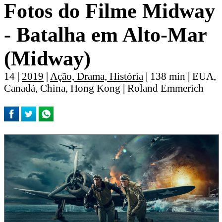
Fotos do Filme Midway
- Batalha em Alto-Mar
(Midway)
14 |
2019
|
Ação, Drama, História
| 138 min | EUA,
Canadá, China, Hong Kong | Roland Emmerich