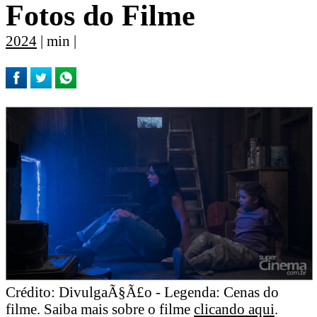
Fotos do Filme
2024
| min |
Crédito: DivulgaÃ§Ã£o - Legenda: Cenas do
filme. Saiba mais sobre o filme
clicando aqui
.