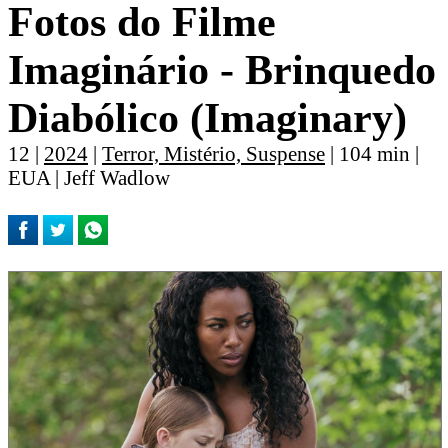
Fotos do Filme
Imaginário - Brinquedo
Diabólico (Imaginary)
12 |
2024
|
Terror, Mistério, Suspense
| 104 min |
EUA | Jeff Wadlow