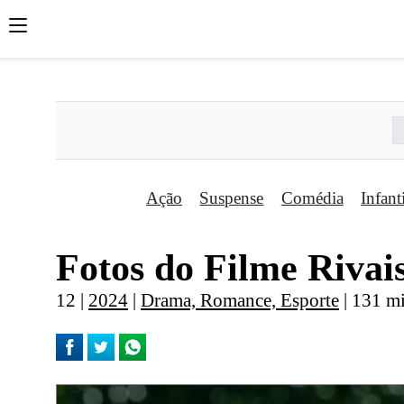
';
';
';
Ação
Suspense
Comédia
Infant
Fotos do Filme Rivai
12 |
2024
|
Drama, Romance, Esporte
| 131 m