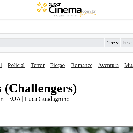
il
Policial
Terror
Ficção
Romance
Aventura
Mus
s (Challengers)
in | EUA | Luca Guadagnino