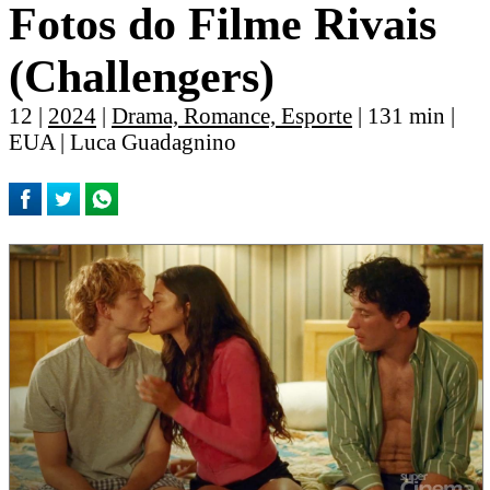
Fotos do Filme Rivais
(Challengers)
12 |
2024
|
Drama, Romance, Esporte
| 131 min |
EUA | Luca Guadagnino