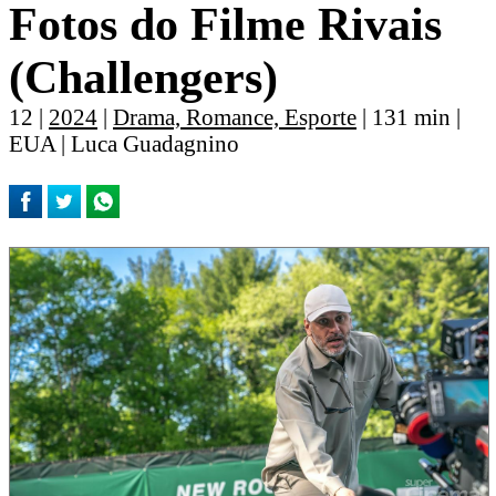
Fotos do Filme Rivais
(Challengers)
12 |
2024
|
Drama, Romance, Esporte
| 131 min |
EUA | Luca Guadagnino