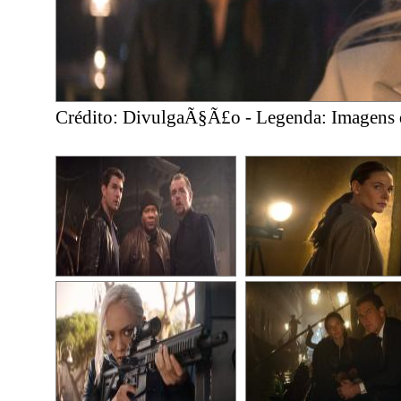
Crédito: DivulgaÃ§Ã£o - Legenda: Imagens d