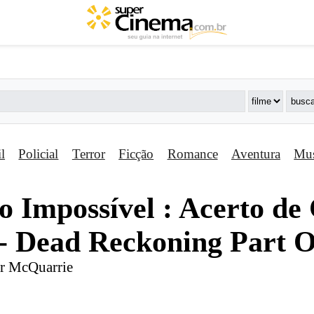
il
Policial
Terror
Ficção
Romance
Aventura
Mus
 Impossí­vel : Acerto de 
 - Dead Reckoning Part 
er McQuarrie