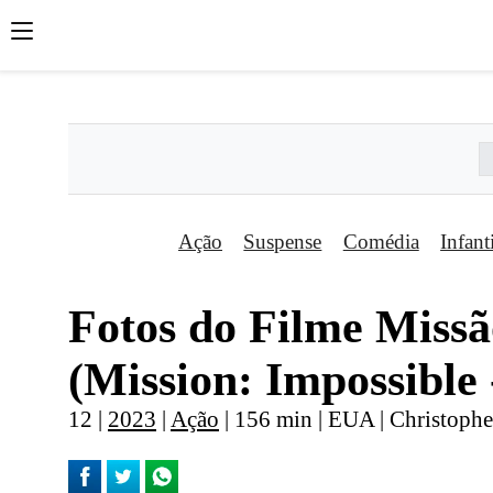
';
';
';
Ação
Suspense
Comédia
Infant
Fotos do Filme Missão
(Mission: Impossible
12 |
2023
|
Ação
| 156 min | EUA | Christoph